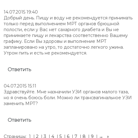
14.07.2015 19:40
Добрый день. Пищу и воду не рекомендуется принимать
только перед выполнением МРТ органов брюшной
полости, если у Вас нет сахарного диабета и Вы не
принимаете пищу и лекарства соответственно Вашему
графику. Если Вы здоровы и выполнение МРТ
запланировано на утро, то достаточно легкого ужина.
Утром пить и есть не рекомендуется.
Ответить
04.07.2015 15:11
Здравствуйте. Мне назначили УЗИ органов малого таза,
но я очень боюсь боли. Можно ли трансвагинальное УЗИ
заменить МРТ?
Ответить
Страницы:
1
|
2
|
3
|
4
|
5
|
6
|
7
|
8
|
9
|
→
»