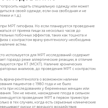
 попросить надеть специальную одежду или может
диться в своей одежде, если она свободная и не
жки и т.д.).
я при МРТ гипофиза. Но если планируется проведение
жаться от приема пищи за несколько часов до
тельных побочных эффектов, таких как тошнота и
офиза с контрастом врачу-рентгенологу необходима
,наличие астмы.
сто используется для МРТ исследований содержит
ает гораздо реже аллергические реакции, в отличие
льзуются при КТ (МСКТ). Наличие хронических
раторных анализов, до проведения МРТ с контрастом.
 врача-рентгенолога о возможном наличии
ования пациентов с 1980 года и не было
екта при исследованиях у беременных женщин или
ания. Тем не менее, нахождение плода в сильном
екомендуется проведение МРТ в первом триместре
ько в тех случаях, когда есть серьезные клинические
ревешивают риски от вредного воздействия