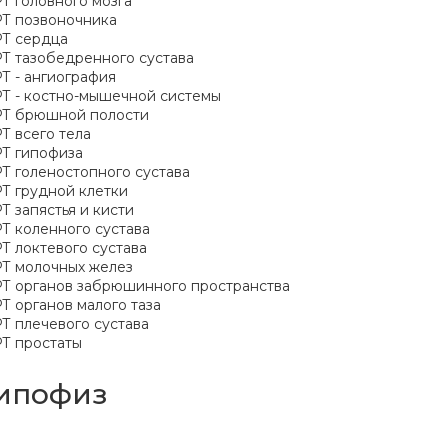
Т головного мозга
Т позвоночника
Т сердца
Т тазобедренного сустава
Т - ангиография
Т - костно-мышечной системы
Т брюшной полости
Т всего тела
Т гипофиза
Т голеностопного сустава
Т грудной клетки
Т запястья и кисти
Т коленного сустава
Т локтевого сустава
Т молочных желез
Т органов забрюшинного пространства
Т органов малого таза
Т плечевого сустава
Т простаты
ипофиз