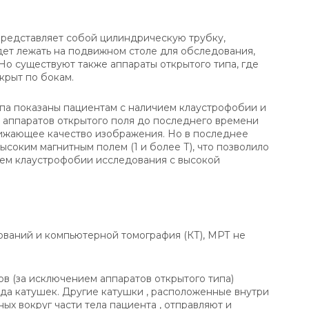
представляет собой цилиндрическую трубку,
ет лежать на подвижном столе для обследования,
 Но существуют также аппараты открытого типа, где
крыт по бокам.
па показаны пациентам с наличием клаустрофобии и
 аппаратов открытого поля до последнего времени
нижающее качество изображения. Но в последнее
ысоким магнитным полем (1 и более Т), что позволило
ием клаустрофобии исследования с высокой
ований и компьютерной томография (КТ), МРТ не
в (за исключением аппаратов открытого типа)
ода катушек. Другие катушки , расположенные внутри
ных вокруг части тела пациента , отправляют и