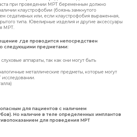
траста при проведении МРТ беременным должно
наличии клаустрофобии (боязнь замкнутого
ем седативных или, если клаустрофобия выраженная,
рытого типа. Ювелирные изделия и другие аксессуары
я МРТ.
мещение ,где проводится непосредствен
со следующими предметами:
слуховые аппараты, так как они могут быть
аналогичные металлические предметы, которые могут
 исследовании.
алла)
зопасным для пациентов с наличием
убов). Но наличие в теле определенных имплантов
отивопоказанием для проведения МРТ