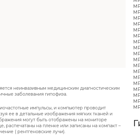
МР
МР
МР
МР
МР
МР
МР
МР
МР
МР
МР
МР
МР
МР
МР
ляется неинвазивным медицинским диагностическим
МР
ичные заболевания гипофиза.
МР
МР
МР
иочастотные импульсы, и компьютер проводит
уя ее в детальные изображения мягких тканей и
Изображения могут быть отображены на мониторе
Г
е, распечатаны на пленке или записаны на компакт –
ение ( рентгеновские лучи).