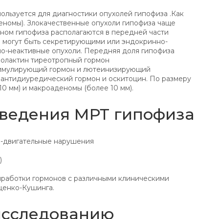
ользуется для диагностики опухолей гипофиза .Как
еномы). Злокачественные опухоли гипофиза чаще
ном гипофиза располагаются в передней части
а могут быть секретирующими или эндокринно-
но-неактивные опухоли. Передняя доля гипофиза
ролактин тиреотропный гормон
имулирующий гормон и лютеинизирующий
т антидиуредический гормон и оскитоцин. По размеру
0 мм) и макроаденомы (более 10 мм).
оведения МРТ гипофиза
о-двигательные нарушения
)
работки гормонов с различными клиническими
ценко-Кушинга.
исследованию