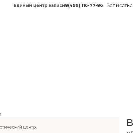
Единый центр записи
8(499) 116-77-86
Записатьс
а
В
стический центр.