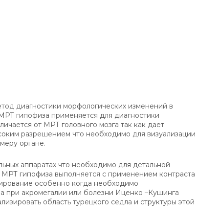
етод диагностики морфологических изменений в
 МРТ гипофиза применяется для диагностики
ичается от МРТ головного мозга так как дает
соким разрешением что необходимо для визуализации
меру органе.
ьных аппаратах что необходимо для детальной
 МРТ гипофиза выполняется с применением контраста
нирование особенно когда необходимо
а при акромегалии или болезни Иценко –Кушинга
лизировать область турецкого седла и структуры этой