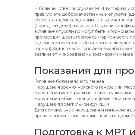
В большинстве же случаев МРТ гипофиза исп
правило это доброкачественные опухоли (ад
всего это аденокарциномы. Большинство аде
(передней доле) гипофиза. Опухоли гипофиз
активные опухоли но могут быть и гормональ
производит шесть гормонов (гормон роста п
адренокортикотропный гормон фолликулост
гормон).Задняя часть гипофиза вырабатывае
различают микроаденомы (размерами менее 1
Показания для пр
Головные боли неясного генеза
Нарушения зрения неясного генеза или глаз
Нарушения менструального цикла у женщин
Нарушения обмена веществ (изменения веса
Нарушения эректильной функции
Дисгормональные нарушения и изменения вы
проявлениями такие акромегалия синдром И
Подготовка к МРТ 