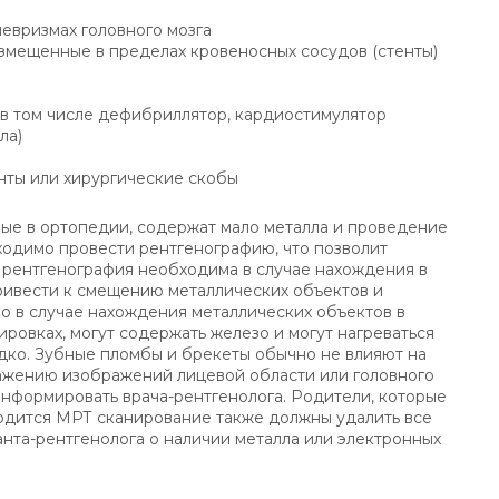
евризмах головного мозга
змещенные в пределах кровеносных сосудов (стенты)
в том числе дефибриллятор, кардиостимулятор
ла)
нты или хирургические скобы
ые в ортопедии, содержат мало металла и проведение
одимо провести рентгенографию, что позволит
, рентгенография необходима в случае нахождения в
привести к смещению металлических объектов и
о в случае нахождения металлических объектов в
уировках, могут содержать железо и могут нагреваться
редко. Зубные пломбы и брекеты обычно не влияют на
скажению изображений лицевой области или головного
информировать врача-рентгенолога. Родители, которые
одится МРТ сканирование также должны удалить все
нта-рентгенолога о наличии металла или электронных