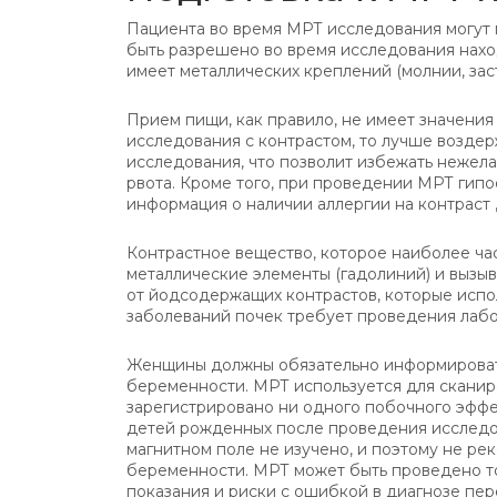
Пациента во время МРТ исследования могут
быть разрешено во время исследования нахо
имеет металлических креплений (молнии, засте
Прием пищи, как правило, не имеет значени
исследования с контрастом, то лучше воздер
исследования, что позволит избежать нежела
рвота. Кроме того, при проведении МРТ гип
информация о наличии аллергии на контраст 
Контрастное вещество, которое наиболее ча
металлические элементы (гадолиний) и вызыв
от йодсодержащих контрастов, которые испо
заболеваний почек требует проведения лабо
Женщины должны обязательно информировать
беременности. МРТ используется для сканир
зарегистрировано ни одного побочного эфф
детей рожденных после проведения исследов
магнитном поле не изучено, и поэтому не р
беременности. МРТ может быть проведено тол
показания и риски с ошибкой в диагнозе пе