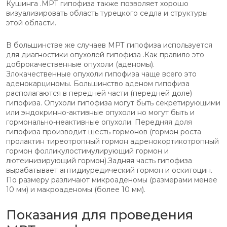
Кушинга .МРТ гипофиза также позволяет хорошо
визуализировать область турецкого седла и структуры
этой области.
В большинстве же случаев МРТ гипофиза используется
для диагностики опухолей гипофиза .Как правило это
доброкачественные опухоли (аденомы).
Злокачественные опухоли гипофиза чаще всего это
аденокарциномы. Большинство аденом гипофиза
располагаются в передней части (передней доле)
гипофиза. Опухоли гипофиза могут быть секретирующими
или эндокринно-активные опухоли но могут быть и
гормонально-неактивные опухоли. Передняя доля
гипофиза производит шесть гормонов (гормон роста
пролактин тиреотропный гормон адренокортикотропный
гормон фолликулостимулирующий гормон и
лютеинизирующий гормон).Задняя часть гипофиза
вырабатывает антидиуредический гормон и оскитоцин.
По размеру различают микроаденомы (размерами менее
10 мм) и макроаденомы (более 10 мм).
Показания для проведения