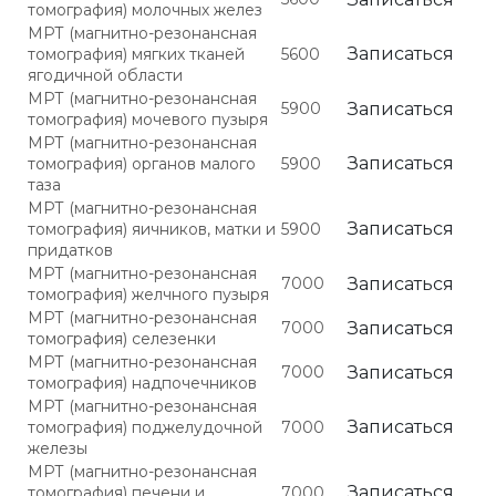
томография) молочных желез
МРТ (магнитно-резонансная
Записаться
томография) мягких тканей
5600
ягодичной области
МРТ (магнитно-резонансная
5900
Записаться
томография) мочевого пузыря
МРТ (магнитно-резонансная
Записаться
томография) органов малого
5900
таза
МРТ (магнитно-резонансная
Записаться
томография) яичников, матки и
5900
придатков
МРТ (магнитно-резонансная
7000
Записаться
томография) желчного пузыря
МРТ (магнитно-резонансная
7000
Записаться
томография) селезенки
МРТ (магнитно-резонансная
7000
Записаться
томография) надпочечников
МРТ (магнитно-резонансная
Записаться
томография) поджелудочной
7000
железы
МРТ (магнитно-резонансная
Записаться
томография) печени и
7000